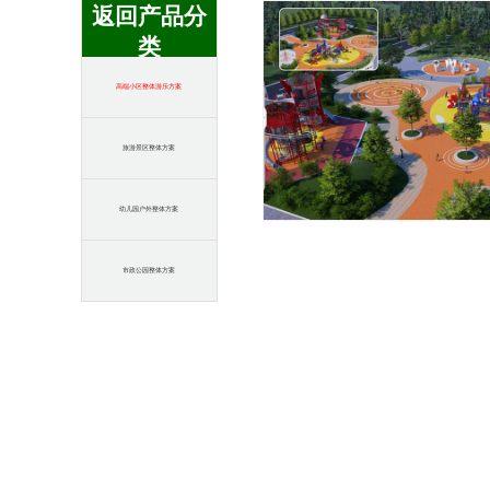
返回产品分
类
高端小区整体游乐方案
旅游景区整体方案
幼儿园户外整体方案
市政公园整体方案