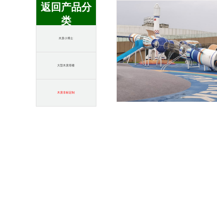
返回产品分
类
木质小博士
大型木质塔楼
木质非标定制