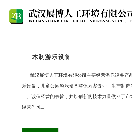
木制游乐设备
武汉展博人工环境有限公司主要经营游乐设备产
乐设备，儿童公园游乐设备整体方案设计，生产制造
上、诚信经营的宗旨，并以
创新
的技术力量傲立于市
经营作风...