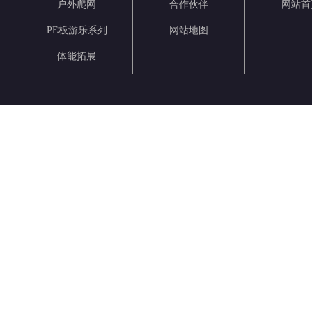
户外爬网
合作伙伴
网站首
PE板游乐系列
网站地图
体能拓展