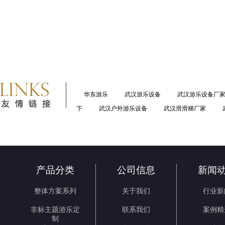
华东游乐
武汉游乐设备
武汉游乐设备厂
下
武汉户外游乐设备
武汉滑滑梯厂家
产品分类
公司信息
新闻
整体方案系列
关于我们
行业新
非标主题游乐定
联系我们
案例精
制