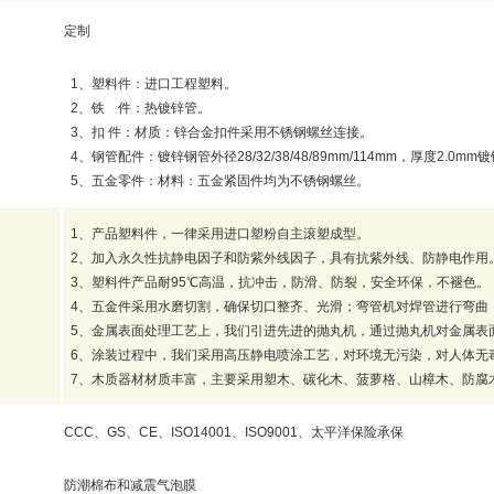
定制
1
、塑料件：进口工程塑料。
2
、铁 件：热镀锌管。
3
、扣
件：材质：锌合金扣件采用不锈钢螺丝连接。
4
、钢管配件：镀锌钢管外径
28/32/38/48/89mm/114mm
，厚度
2.0mm
镀
5
、五金零件：材料：五金紧固件均为不锈钢螺丝。
1
、产品塑料件，一律采用进口塑粉自主滚塑成型。
2
、加入永久性抗静电因子和防紫外线因子，具有抗紫外线、防静电作用
3
、塑料件产品耐
95
℃
高温，抗冲击，防滑、防裂，安全环保，不褪色。
4
、五金件采用水磨切割，确保切口整齐、光滑；弯管机对焊管进行弯曲
5
、金属表面处理工艺上，我们引进先进的抛丸机，通过抛丸机对金属表
6
、涂装过程中，我们采用高压静电喷涂工艺，对环境无污染，对人体无
7
、木质器材材质丰富，主要采用塑木、碳化木、菠萝格、山樟木、防腐
CCC
、
GS
、
CE
、
ISO14001
、
ISO9001
、太平洋保险承保
防潮棉布和减震气泡膜