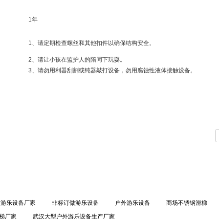
1
年
1
、请定期检查螺丝和其他扣件以确保结构安全。
2
、请让小孩在监护人的陪同下玩耍。
3
、请勿用利器刮割或钝器敲打设备，勿用腐蚀性液体接触设备。
汉游乐设备厂家
非标订做游乐设备
户外游乐设备
商场不锈钢滑梯
梯厂家
武汉大型户外游乐设备生产厂家